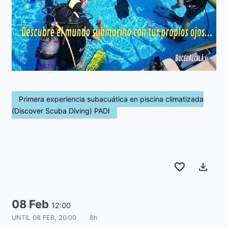
Primera experiencia subacuática en piscina climatizada
(Discover Scuba Diving) PADI
favorite_border
file_download
08 Feb
12:00
UNTIL
08 FEB, 20:00
8h