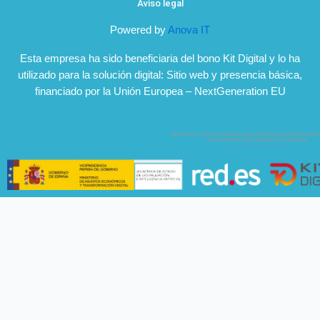
Aviso legal
Powered by
Anova IT
Esta empresa ha sido beneficiaria del bono Kit Digital y lo ha
utilizado para la solución digital: Sitio web y presencia básica,
financiado por la Unión Europea – NextGeneration EU