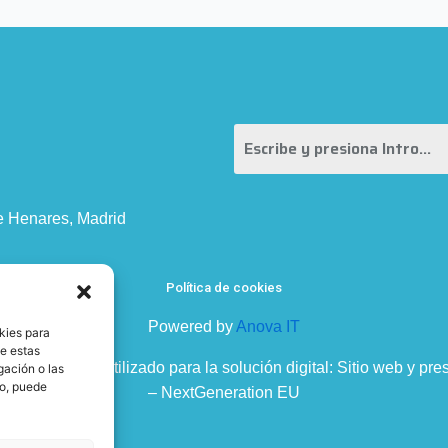
de Henares, Madrid
Política de cookies
Powered by
Anova IT
kies para
de estas
Digital y lo ha utilizado para la solución digital: Sitio web y p
gación o las
to, puede
– NextGeneration EU