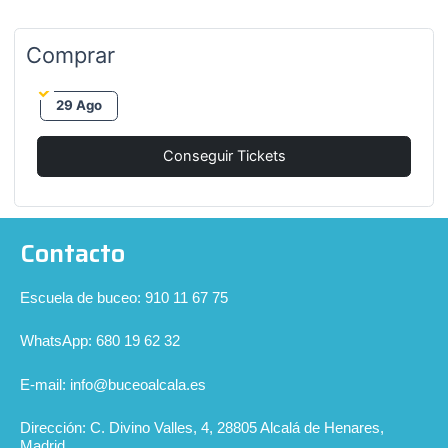
Comprar
29 Ago
Conseguir Tickets
Contacto
Escuela de buceo: 910 11 67 75
WhatsApp: 680 19 62 32
E-mail: info@buceoalcala.es
Dirección: C. Divino Valles, 4, 28805 Alcalá de Henares,
Madrid