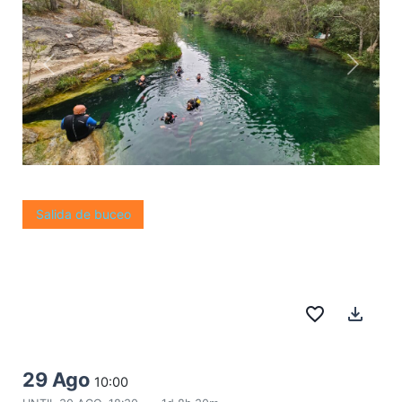
Salida de buceo
favorite_border
file_download
29 Ago
10:00