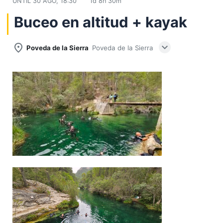
UNTIL
30 AGO, 18:30
1d 8h 30m
Buceo en altitud + kayak
expand_more
place
Poveda de la Sierra
Poveda de la Sierra